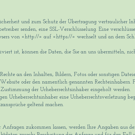
Sicherheit und zum Schutz der Übertragung vertraulicher Inh
nbetreiber senden, eine SSL-Verschlüsselung. Eine verschlüs
wsers von «http://» auf «https://» wechselt und an dem Schl
iert ist, können die Daten, die Sie an uns übermitteln, nic
Rechte an den Inhalten, Bildern, Fotos oder sonstigen Date
er Website oder den namentlich genannten Rechteinhabern. F
he Zustimmung der Urheberrechtsinhaber eingeholt werden.
n Urheberrechtsinhaber eine Urheberrechtsverletzung beg
zansprüche geltend machen.
 Anfragen zukommen lassen, werden Ihre Angaben aus dem
tdaten zwecks Bearbeitung der Anfrage und für den Fall 