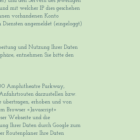
r) und den Servern des jeweiligen
 und mit welcher IP dies geschehen
 Ihnen vorhandenen Konto
n Diensten angemeldet (eingeloggt)
beitung und Nutzung Ihrer Daten
sphäre, entnehmen Sie bitte den
1600 Amphitheatre Parkway,
nfahrtrouten darzustellen bzw.
e übertragen, erhoben und von
em Browser «Javascript»
eser Webseite und die
itung Ihrer Daten durch Google zum
er Routenplaner Ihre Daten