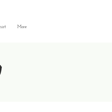
hirt
More
g